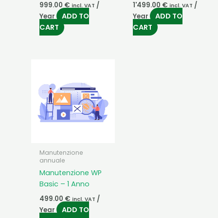
999.00
€
/
1'499.00
€
/
incl. VAT
incl. VAT
ADD TO
ADD TO
Year
Year
CART
CART
Manutenzione
annuale
Manutenzione WP
Basic – 1 Anno
499.00
€
/
incl. VAT
ADD TO
Year