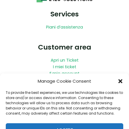
Services
Piani d’assistenza
Customer area
Apri un Ticket
I miei ticket
Il mio account
Manage Cookie Consent
Contact
To provide the best experiences, we use technologies like cookies to
store and/or access device information. Consenting to these
technologies will allow us to process data such as browsing
Contatto
behavior or unique IDs on this site. Not consenting or withdrawing
Impressum
consent, may adversely affect certain features and functions.
Cookie Policy
Condizioni Generali